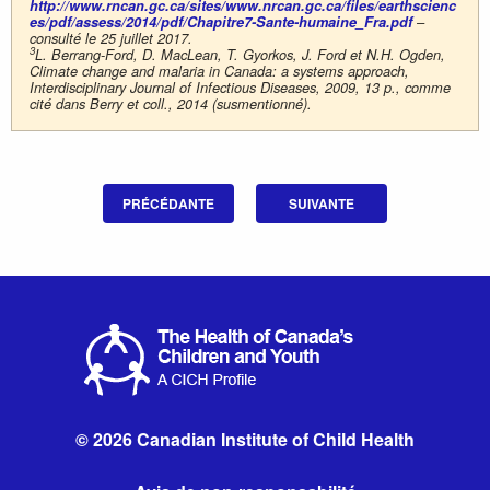
http://www.rncan.gc.ca/sites/www.nrcan.gc.ca/files/earthscienc
es/pdf/assess/2014/pdf/Chapitre7-Sante-humaine_Fra.pdf
–
consulté le 25 juillet 2017.
3
L. Berrang-Ford, D. MacLean, T. Gyorkos, J. Ford et N.H. Ogden,
Climate change and malaria in Canada: a systems approach,
Interdisciplinary Journal of Infectious Diseases, 2009, 13 p., comme
cité dans Berry et coll., 2014 (susmentionné).
PRÉCÉDANTE
SUIVANTE
© 2026 Canadian Institute of Child Health