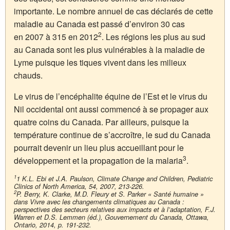
importante. Le nombre annuel de cas déclarés de cette
maladie au Canada est passé d’environ 30 cas
2
en 2007 à 315 en 2012
. Les régions les plus au sud
au Canada sont les plus vulnérables à la maladie de
Lyme puisque les tiques vivent dans les milieux
chauds.
Le virus de l’encéphalite équine de l’Est et le virus du
Nil occidental ont aussi commencé à se propager aux
quatre coins du Canada. Par ailleurs, puisque la
température continue de s’accroître, le sud du Canada
pourrait devenir un lieu plus accueillant pour le
3
développement et la propagation de la malaria
.
1
1 K.L. Ebi et J.A. Paulson, Climate Change and Children, Pediatric
Clinics of North America, 54, 2007, 213-226.
2
P. Berry, K. Clarke, M.D. Fleury et S. Parker « Santé humaine »
dans Vivre avec les changements climatiques au Canada :
perspectives des secteurs relatives aux impacts et à l’adaptation, F.J.
Warren et D.S. Lemmen (éd.), Gouvernement du Canada, Ottawa,
Ontario, 2014, p. 191-232.