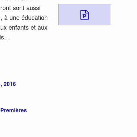
ront sont aussi
Télécharg
e, à une éducation
aux enfants et aux
fis…
, 2016
s Premières