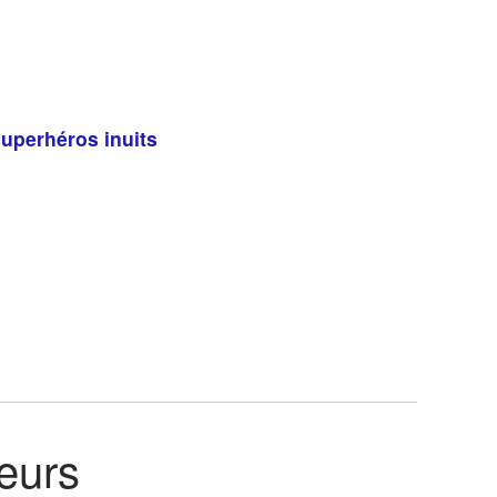
superhéros inuits
teurs