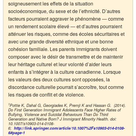
soigneusement les effets de la situation
socioéconomique, du sexe et de l’ethnicité. D’autres
facteurs pourraient aggraver le phénomène — comme
un rendement scolaire élevé — et d’autres pourraient
atténuer les risques, comme des écoles sécuritaires et
avec une grande diversité ethnique et une bonne
cohésion familiale. Les parents immigrants doivent
composer avec le désir de transmettre et de maintenir
leur héritage culturel et leur volonté d’aider leurs
enfants à s’intégrer à la culture canadienne. Lorsque
les valeurs des deux cultures sont opposées, la
discordance culturelle pourrait s’accroître, tout comme
les risques de conflit et de violence.
1
Pottie K, Dahal G, Georgiades K, Premji K and Hassan G. (2014).
Do First Generation Immigrant Adolescents Face Higher Rates of
Bullying, Violence and Suicidal Behaviours Than Do Third
Generation and Native Born? J Immigrant Minority Health. doi:
10.1007/s10903-014-0108-
6;
http://link.springer.com/article/10.1007%2Fs10903-014-0108-
6#page-1