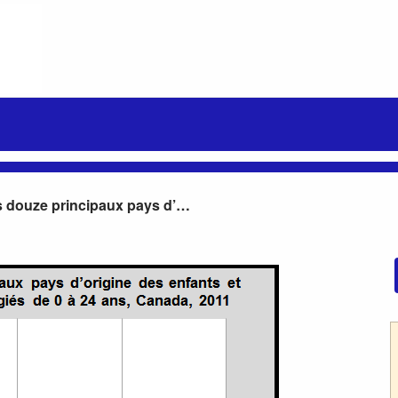
Les douze principaux pays d’origine des enfants et jeunes immigrants et réfugiés de 0 à 24 ans, Canada, 2011
 d’origine des enfants et jeunes